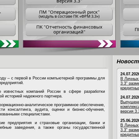
версия 3.3"
ПM "Операционный риск"
"
(модуль в составе ПК «ФРМ 3.3»)
ПK "Отчетность финансовых
П
организаций"
Новост
24.07.202
году – с первой в России компьютерной программы для
В Личных
предприятий.
3.3" раз
кредитных
 известных компаний России в сфере разработки
ей историей надежного партнера.
24.07.202
Выпущено
формационно-аналитическое программное обеспечение,
комплекс
ти консалтинга, аудита, оценки и бизнес-обучения,
версия 3.
рованными специалистами.
25.06.202
ие предприятия и страховые организации, банки и
В Личных
чебные заведения, а также органы государственной
3.3" раз
кредитных