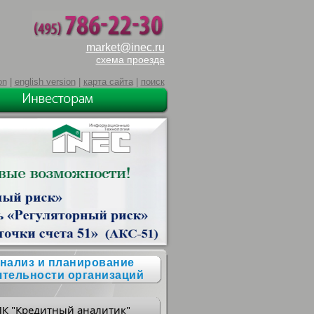
market@inec.ru
схема проезда
on
|
english version
|
карта сайта
|
поиск
нализ и планирование
ятельности организаций
ПК "Кредитный аналитик"