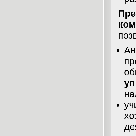
Пр
ком
поз
А
пр
о
у
на
у
х
де