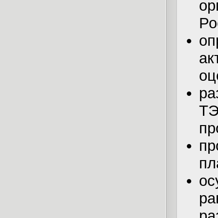
о
Ро
оп
ак
оц
ра
Т
пр
пр
пл
о
р
ра