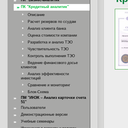
ПК "Кредитный аналитик"
Описание
Расчет резервов по ссудам
Анализ клиента банка
Оценка стоимости компании
Разработка и анализ ТЭО
Чувствительность ТЭО
Контроль выполнения ТЭО
Ведение финансового досье
клиентов
Анализ эффективности
инвестиций
Сравнение и мониторинг
Блок-Схема
ПМ "ИНЭК – Анализ карточки счета
51"
Пользователи
Демонстрационные версии
Учебные семинары