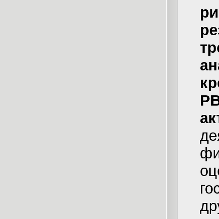
р
р
т
ан
к
РВ
ак
д
ф
о
го
др