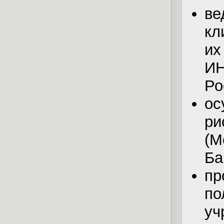
в
кл
их
И
Ро
ос
ри
(М
Ба
п
по
у