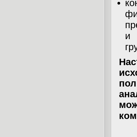
ко
ф
пр
и
гр
На
исх
пол
ан
мож
ком