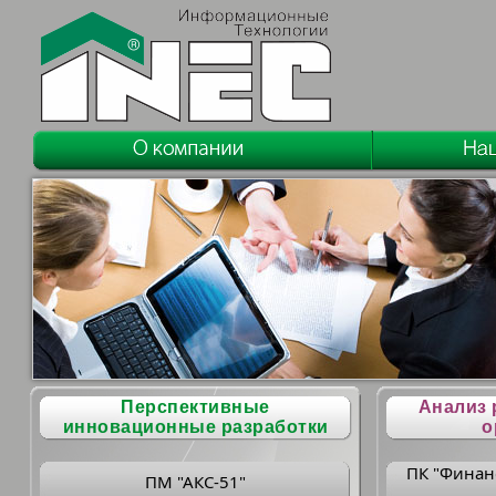
Перспективные
Анализ 
инновационные разработки
о
ПК "Финан
ПМ "АКС-51"