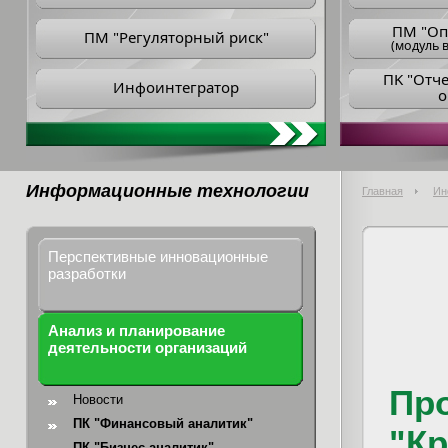
ПM "Оп
ПМ "Регуляторный риск"
(модуль в
ПK "Отч
Инфоинтегратор
о
Информационные технологии
Главная
Ин
Перспективные инновационные
разработки
Анализ и планирование
деятельности организаций
Пр
Новости
ПК "Финансовый аналитик"
"К
ПК "Бизнес-аналитик"