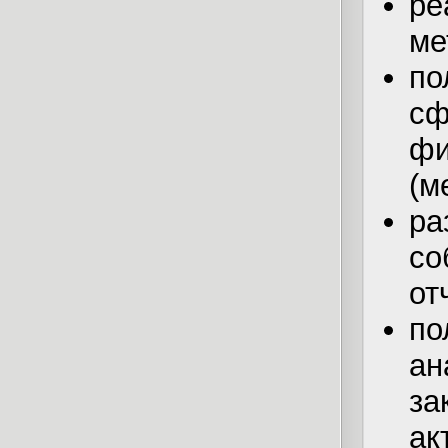
р
ме
п
сф
фи
(м
ра
со
от
по
а
за
а