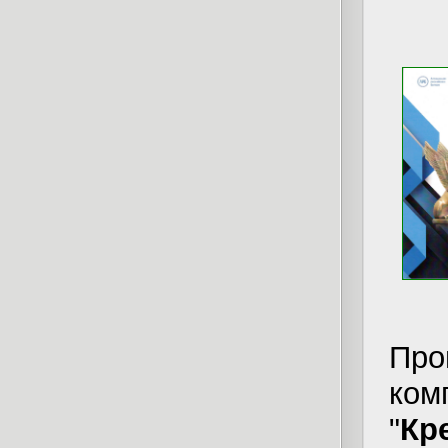
Про
ком
"
Кр