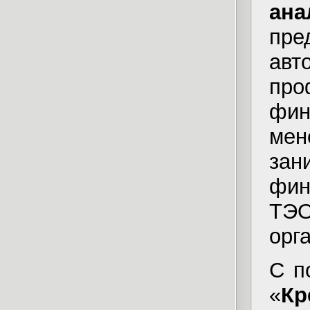
ана
пре
авт
про
фин
мен
за
фин
ТЭ
орг
С п
«
Кр