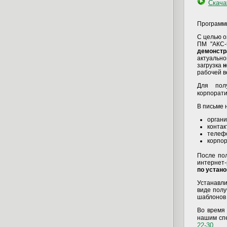
Скача
Программ
С целью 
ПМ "АКС-
демонстр
актуальн
загрузка
н
рабочей в
Для по
корпорати
В письме 
органи
контак
телеф
корпор
После по
интернет-
по устано
Устанавли
виде полу
шаблонов 
Во время
нашим сп
22-30
.