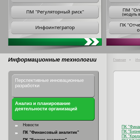
ПM "Оп
ПМ "Регуляторный риск"
(модуль в
ПK "Отч
Инфоинтегратор
о
Информационные технологии
Главная
Ин
Перспективные инновационные
разработки
Анализ и планирование
деятельности организаций
Новости
ПК "Фина
ПК "Бизн
ПК "Финансовый аналитик"
ПК "Кред
ПК "Бизнес-аналитик"