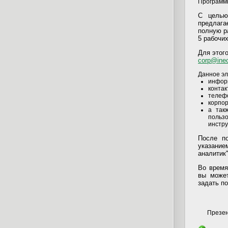
Программ
С целью
предлага
полную р
5 рабочих
Для этого
corp@inec
Данное эл
информ
контак
телеф
корпор
а так
польз
инстру
После п
указание
аналитик"
Во время
вы может
задать п
Презен