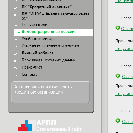
ПМ "ИНЭК
ПК "Кредитный аналитик"
ПМ "ИНЭК – Анализ карточки счета
Презен
51"
Пользователи
Скача
Демонстрационные версии
Учебные семинары
Программ
Изменения в версиях и релизах
Получит
Личный кабинет
Блок ввода исходных данных
Презен
Прайс-лист
Контакты
Скача
Программ
Анализ рисков и отчетность
кредитных организаций
Получит
Презен
Скача