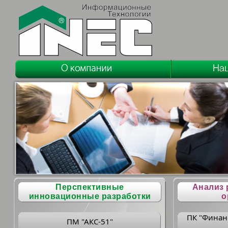
Перспективные
Анализ 
инновационные разработки
о
ПК "Финан
ПМ "АКС-51"