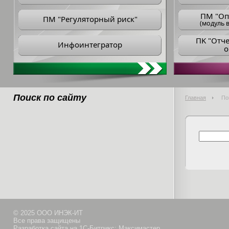
ПM "Оп
ПМ "Регуляторный риск"
(модуль в
ПK "Отч
Инфоинтегратор
о
Поиск по сайту
Главная
По
© 2025 ООО ИНЭК-ИТ
Все права защищены
Разработка сайта на 1С-Битрикс: Максимастер