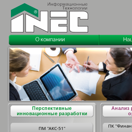
Перспективные
Анализ 
инновационные разработки
о
ПК "Финан
ПМ "АКС-51"