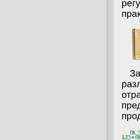
рег
прак
За
раз
от
пр
про
ПК "
3.3")
и
П