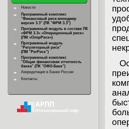
про
Новости
Программный комплекс
удо
"Финансовый риск-менеджер
версия 3.3" (ПК "ФРМ 3.3")
про
Программный модуль в составе ПК
«ФРМ 3.3» «Операционный риск»
сп
(ПМ «ОперРиск»)
Программный модуль
нек
"Регуляторный риск"
(ПМ "РегРиск")
Программный комплекс
О
"Общая финансовая отчетность
банка"
(ПК "ОФО-Банк")
пр
Аккредитация в Банке России
Контакты
ко
ана
быс
бо
опе