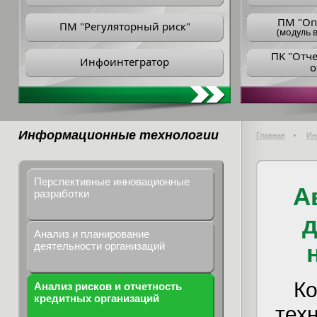
ПM "Оп
ПМ "Регуляторный риск"
(модуль в
ПK "Отч
Инфоинтегратор
о
Информационные технологии
Главная
Ин
Перспективные инновационные
А
разработки
д
Анализ и планирование
деятельности организаций
К
Анализ рисков и отчетность
кредитных организаций
тех