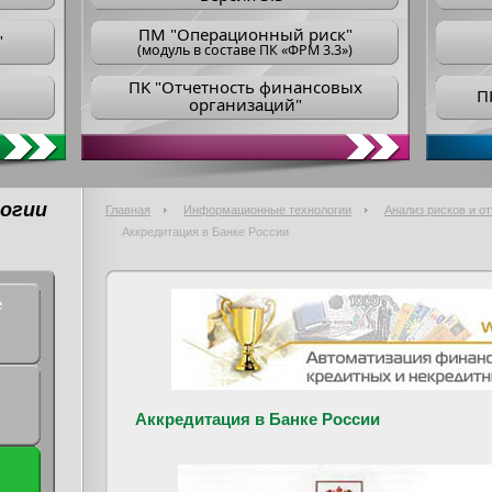
ПM "Операционный риск"
"
(модуль в составе ПК «ФРМ 3.3»)
ПK "Отчетность финансовых
П
организаций"
огии
Главная
Информационные технологии
Анализ рисков и о
Аккредитация в Банке России
е
Аккредитация в Банке России