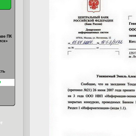
аве ПК
иск»
сть
и