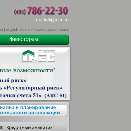
market@inec.ru
on
|
english version
|
карта сайта
|
поиск
нализ и планирование
ятельности организаций
ПК "Кредитный аналитик"