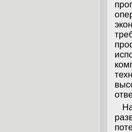
пр
опе
эко
тр
про
ис
ко
тех
вы
отв
Н
раз
пот