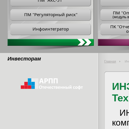
ПМ "АКС-51"
ПM "Оп
ПМ "Регуляторный риск"
(модуль в
ПK "Отч
Инфоинтегратор
о
Инвеcторам
Главная
Ин
ИН
Те
ИН
ком