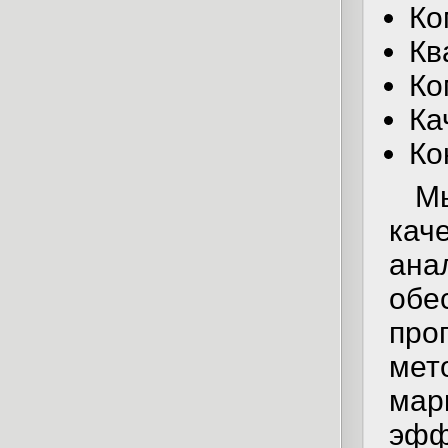
Ко
Кв
Ко
Ка
Ко
М
ка
ан
обе
про
мет
ма
эф