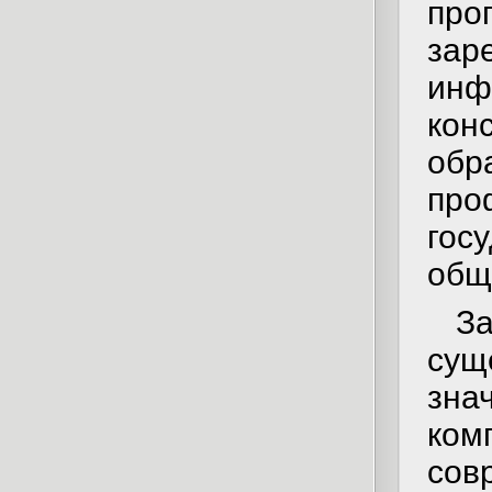
про
зар
ин
кон
об
пр
гос
общ
З
су
зна
ко
со