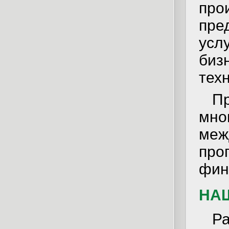
пр
пре
усл
биз
тех
П
мн
ме
про
фин
НA
Р