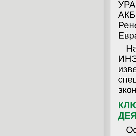
УРА
АКБ
Рен
Евр
Н
ИНЭ
изв
спе
эко
КЛ
ДЕ
О