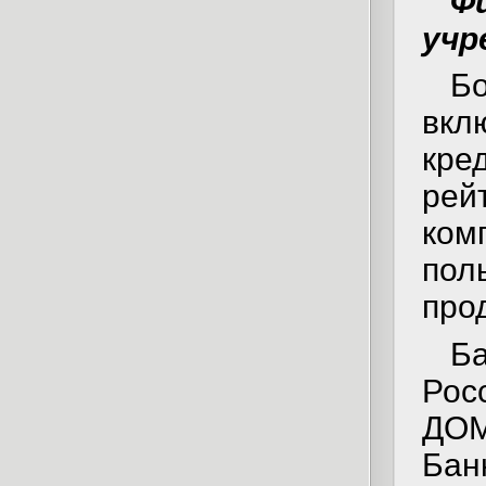
Ф
учр
Б
вкл
кре
рей
ко
по
про
Б
Рос
ДОМ
Ба