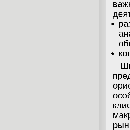
важ
дея
р
а
об
ко
Ши
пре
ори
ос
к
ма
рын