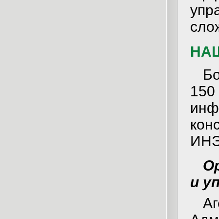
уп
сло
НА
Б
15
ин
кон
ИНЭ
О
и у
Аг