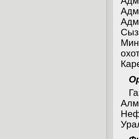
Адм
Адм
Адм
Сы
Мин
охо
Кар
О
Га
Алм
Не
Ура