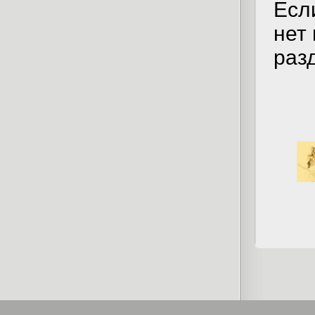
Если
нет 
раз