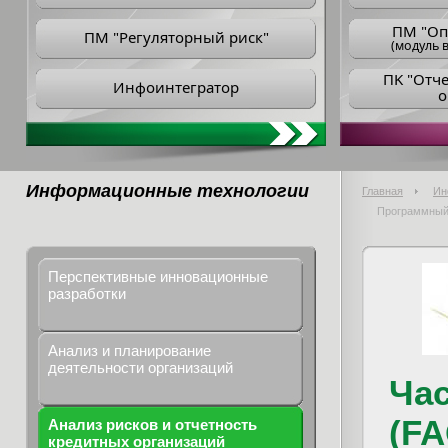
ПM "Оп
ПМ "Регуляторный риск"
(модуль в
ПK "Отч
Инфоинтегратор
о
Информационные технологии
Главная
Ин
Программный 
Перспективные инновационные
разработки
Анализ и планирование
деятельности организаций
Ча
(FA
Анализ рисков и отчетность
кредитных организаций