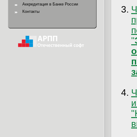
Аккредитация в Банке России
Ч
Контакты
п
"
з
Ч
и
"
в