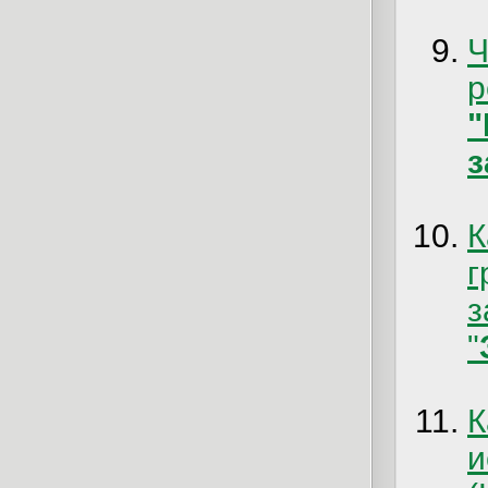
Ч
з
К
"
и