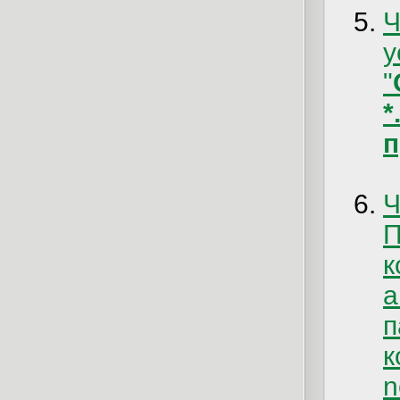
у
"
*
п
Ч
к
n