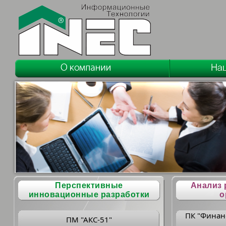
Перспективные
Анализ 
инновационные разработки
о
ПК "Финан
ПМ "АКС-51"