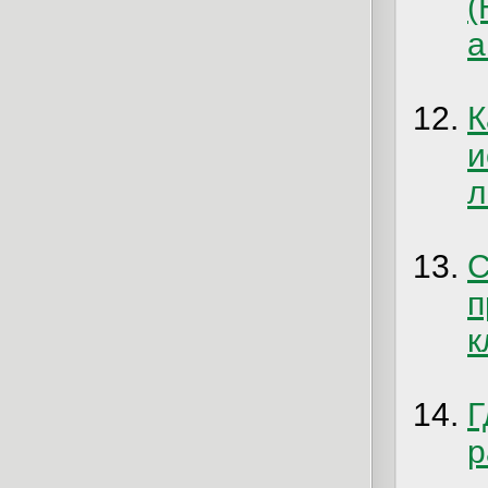
(
а
К
л
п
к
Г
р