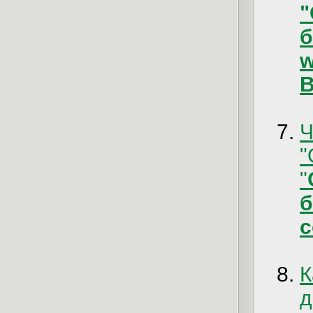
б
w
B
Ч
"
c
К
д